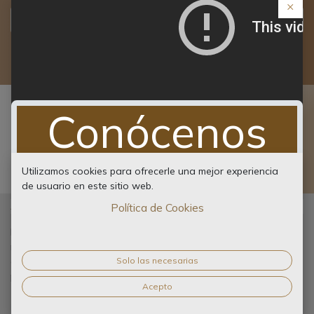
×
Registro
Ir a:
Acerca de
Conócenos
Utilizamos cookies para ofrecerle una mejor experiencia
Pulsa el botón para ver nuestro video
de usuario en este sitio web.
corporativo
Ayuda
Lineamientos
Política de Cookies
Ver video ...
Esta comunidad es para profesionales y entusiastas de
nuestros productos y servicios, compartir los mejores
Solo las necesarias
contenidos y nuevas ideas de marketing, construir su perfil
profesional y mejorar el mercado para todos.
Acepto