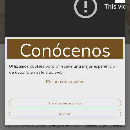
Conócenos
Guía de limpieza
Utilizamos cookies para ofrecerle una mejor experiencia
Pulsa el botón para ver nuestro video
para encimeras de
de usuario en este sitio web.
corporativo
Política de Cookies
Silestone
Ver video ...
Solo las necesarias
Acepto
Las encimeras de Silestone, fabricadas con cuarzo